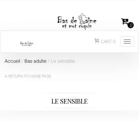
0
CART
0
Togg
navig
Accueil
/
Bas adulte
/
Le sensible
RETURN TO HOME PAGE
LE SENSIBLE