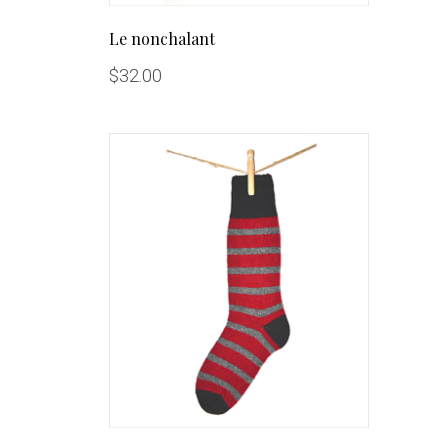
Le nonchalant
$
32.00