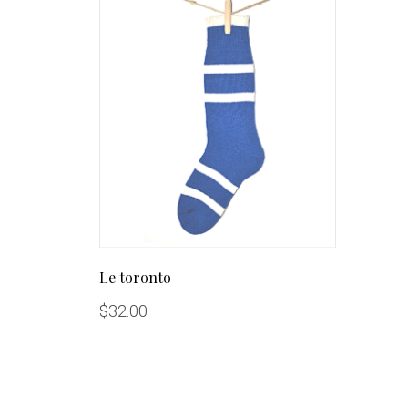
Le toronto
$
32.00
<br>
<br>