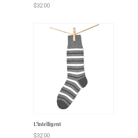
$
32.00
L’intelligent
$
32.00