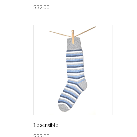
$
32.00
Le sensible
$
32.00