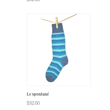
Le spontané
$
32.00