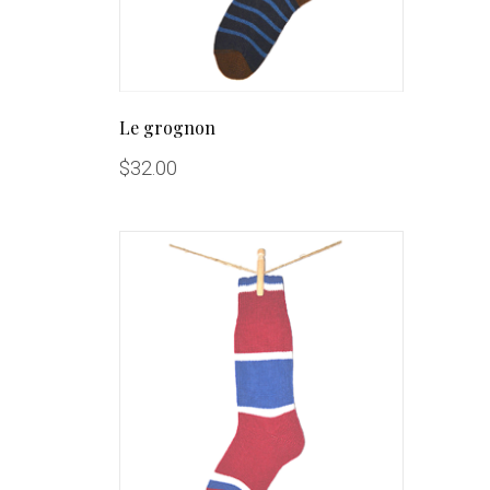
Le grognon
$
32.00