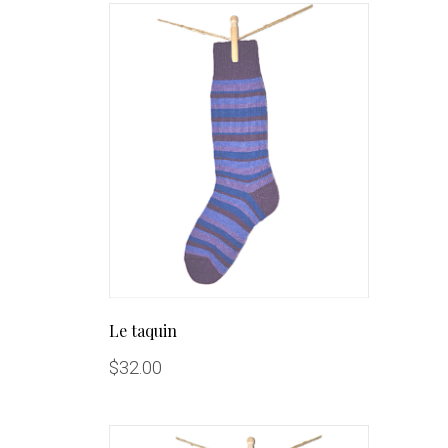
Le taquin
$
32.00