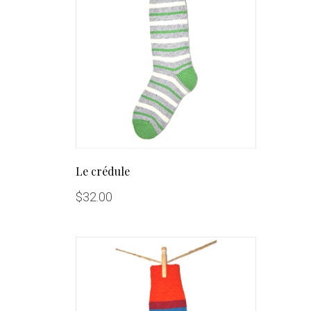
Le crédule
$
32.00