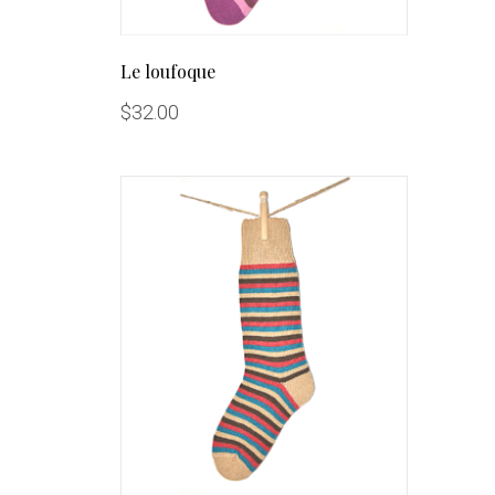
Le loufoque
$
32.00