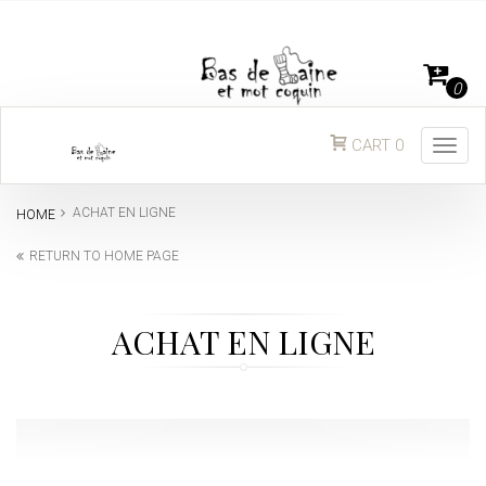
0
CART
0
Togg
navig
ACHAT EN LIGNE
HOME
RETURN TO HOME PAGE
ACHAT EN LIGNE